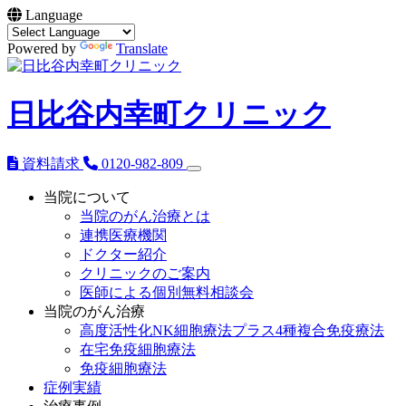
Language
Powered by
Translate
日比谷内幸町クリニック
資料請求
0120-982-809
当院について
当院のがん治療とは
連携医療機関
ドクター紹介
クリニックのご案内
医師による個別無料相談会
当院のがん治療
高度活性化NK細胞療法プラス4種複合免疫療法
在宅免疫細胞療法
免疫細胞療法
症例実績