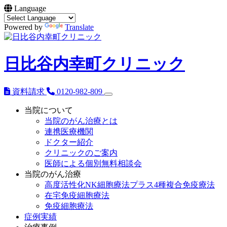
Language
Powered by
Translate
日比谷内幸町クリニック
資料請求
0120-982-809
当院について
当院のがん治療とは
連携医療機関
ドクター紹介
クリニックのご案内
医師による個別無料相談会
当院のがん治療
高度活性化NK細胞療法プラス4種複合免疫療法
在宅免疫細胞療法
免疫細胞療法
症例実績