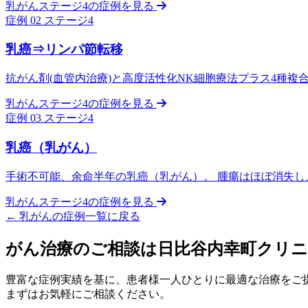
乳がんステージ4の症例を見る
症例 02
ステージ4
乳癌⇒リンパ節転移
抗がん剤(血管内治療)と高度活性化NK細胞療法プラス4種
乳がんステージ4の症例を見る
症例 03
ステージ4
乳癌（乳がん）
手術不可能、余命半年の乳癌（乳がん）。 腫瘍はほぼ消失し
乳がんステージ4の症例を見る
←
乳がんの症例一覧に戻る
がん治療のご相談は日比谷内幸町クリ
豊富な症例実績を基に、患者様一人ひとりに最適な治療をご
まずはお気軽にご相談ください。