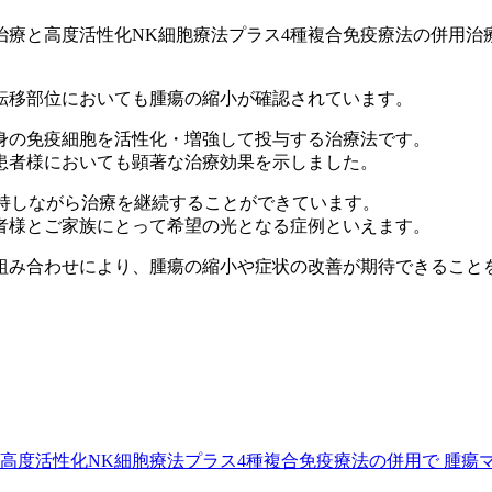
治療と高度活性化NK細胞療法プラス4種複合免疫療法の併用治
転移部位においても腫瘍の縮小が確認されています。
身の免疫細胞を活性化・増強して投与する治療法です。
患者様においても顕著な治療効果を示しました。
維持しながら治療を継続することができています。
者様とご家族にとって希望の光となる症例といえます。
組み合わせにより、腫瘍の縮小や症状の改善が期待できること
高度活性化NK細胞療法プラス4種複合免疫療法の併用で 腫瘍