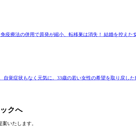
複合免疫療法の併用で原発が縮小、転移巣は消失！ 結婚を控え
、自覚症状もなく元気に。33歳の若い女性の希望を取り戻した
ニックへ
提案いたします。