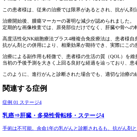
この患者様は、従来の治療では限界があるとされ、抗がん剤
治療開始後、腫瘍マーカーの著明な減少が認められました。
定期的な画像検査では、原発部位だけでなく、肝臓や骨への
高度活性化NK細胞療法プラス4種複合免疫療法は、患者様自
抗がん剤との併用により、相乗効果が期待でき、実際にこの
治療による副作用も軽微で、患者様の生活の質（QOL）を
当初の予後予測を大きく上回る良好な経過を辿っており、患
このように、進行がんと診断された場合でも、適切な治療の
関連する症例
症例 01
ステージ4
乳癌⇒肝臓・多発性骨転移・ステージ4
手術は不可能。余命1年の乳がんと診断されるも、抗がん剤と