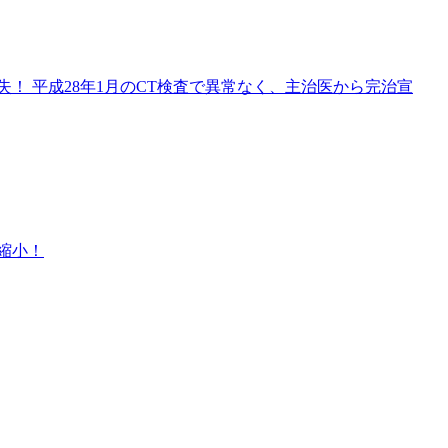
！ 平成28年1月のCT検査で異常なく、主治医から完治宣
縮小！