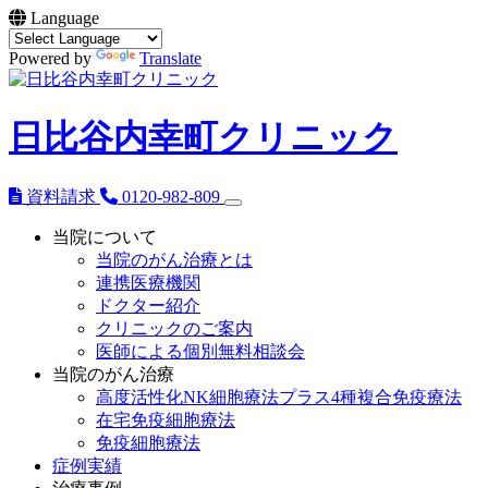
Language
Powered by
Translate
日比谷内幸町クリニック
資料請求
0120-982-809
当院について
当院のがん治療とは
連携医療機関
ドクター紹介
クリニックのご案内
医師による個別無料相談会
当院のがん治療
高度活性化NK細胞療法プラス4種複合免疫療法
在宅免疫細胞療法
免疫細胞療法
症例実績