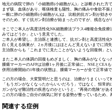
地元の病院で肺の「小細胞癌(小細胞がん)」と診断された方
まず咳、血痰があり、喀痰検査も陽性。胸の痛みや食欲不振とい
一般に肺の小細胞癌(小細胞がん)は、比較的抗ガン剤が効き
そのため、すぐ抗ガン剤治療が始まったのですが、残念なが
そこでご本人が高度活性化NK細胞療法プラス4種複合免疫療
みてはどうか」という意見でした。
ご本人が希望し、主治医と連携して、抗ガン剤と高度活性化
白く見える病巣が、2ヵ月後にはほとんど見えないまでに消
主治医からも「これまでに見たことがないような回復例」と
またこ本人の体調の回復もめざましく、胸の痛みがなくなっ
腫瘍マーカーのAFPは治療1ヶ月後に正常値に、NSEとCE
併用治療開始の1年後の状態は、腫瘍マーカーが全て正常値
この方の場合、大変賢明だと思うのは、治療がうまくいって
「もうガンがなくなったからいいだろう」ではなく、恒常的
ガンがなぜ難治性の疾患なのかというと、"再発の危険"があ
この方の場合ご自分の病気に対する姿勢が整っているため、
関連する症例