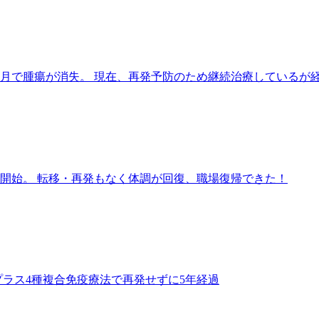
カ月で腫瘍が消失。 現在、再発予防のため継続治療しているが
開始。 転移・再発もなく体調が回復、職場復帰できた！
プラス4種複合免疫療法で再発せずに5年経過