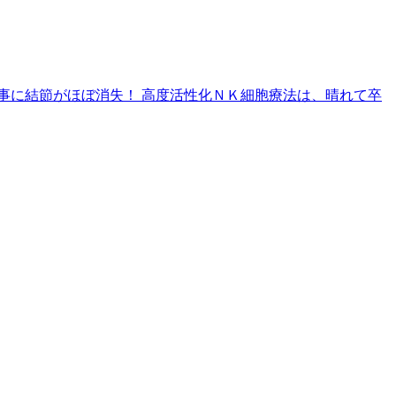
事に結節がほぼ消失！ 高度活性化ＮＫ細胞療法は、晴れて卒