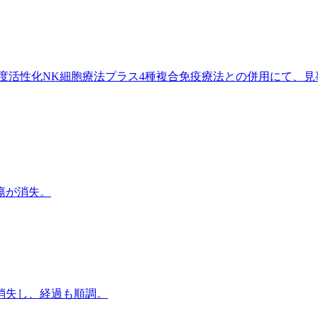
度活性化NK細胞療法プラス4種複合免疫療法との併用にて、見
瘍が消失。
消失し、経過も順調。