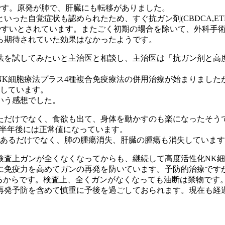
です。原発が肺で、肝臓にも転移がありました。
った自覚症状も認められたため、すぐ抗ガン剤(CBDCA,ET
やすいとされています。またごく初期の場合を除いて、外科手
ら期待されていた効果はなかったようです。
法を試してみたいと主治医と相談し、主治医は「抗ガン剤と高
NK細胞療法プラス4種複合免疫療法の併用治療が始まりました
失しています。
いう感想でした。
ただけでなく、食欲も出て、身体を動かすのも楽になったそう
Aも半年後には正常値になっています。
であるだけでなく、肺の腫瘍消失、肝臓の腫瘍も消失していま
検査上ガンが全くなくなってからも、継続して高度活性化NK細
に免疫力を高めてガンの再発を防いています。予防的治療です
るからです。検査上、全くガンがなくなっても油断は禁物です
再発予防を含めて慎重に予後を過ごしておられます。現在も経