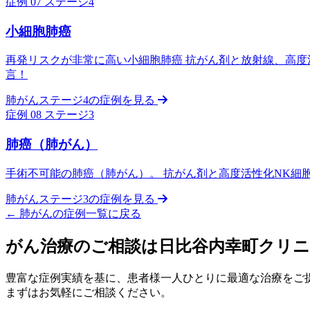
症例 07
ステージ4
小細胞肺癌
再発リスクが非常に高い小細胞肺癌 抗がん剤と放射線、高度活
言！
肺がんステージ4の症例を見る
症例 08
ステージ3
肺癌（肺がん）
手術不可能の肺癌（肺がん）。 抗がん剤と高度活性化NK細
肺がんステージ3の症例を見る
←
肺がんの症例一覧に戻る
がん治療のご相談は日比谷内幸町クリ
豊富な症例実績を基に、患者様一人ひとりに最適な治療をご
まずはお気軽にご相談ください。